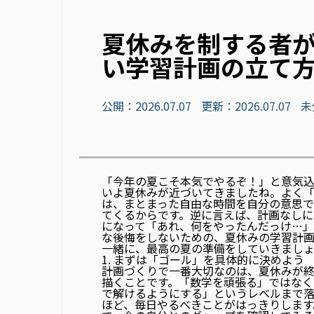
夏休みを制する者
い学習計画の立て方
公開：2026.07.07
更新：2026.07.07
未
「今年の夏こそ本気でやるぞ！」と意気込
いよ夏休みが近づいてきましたね。よく
は、まとまった自由な時間を自分の意思で
てくるからです。逆に言えば、計画なしに
になって「あれ、何をやったんだっけ…
な後悔をしないための、夏休みの学習計画
一緒に、最高の夏の準備をしていきまし
1. まずは「ゴール」を具体的に決めよう
計画づくりで一番大切なのは、夏休みが
描くことです。「数学を頑張る」ではな
で解けるようにする」というレベルまで
ほど、毎日やるべきことがはっきりします