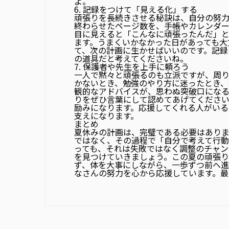
よ。
6. 記録をつけて「見える化」する
頑張りを長続きさせる秘訣は、自分の努
終わらせたページ数を、手帳やカレンダ
目に見えると「こんなに頑張ったんだ」
ます。うまくいかなかった日があっても大
て、次の計画に生かせばいいのです。記録
の道具だと考えてくださいね。
7. 保護者や先生を上手に頼ろう
一人で黙々と頑張るのも立派ですが、周
かないとき、勉強のやり方に迷ったとき、
観的なアドバイスが、思わぬ突破口にな
りをぜひ言葉にして認めてあげてくださ
励みになります。応援してくれる人がい
支えになります。
まとめ
夏休みの計画は、完璧である必要はあり
ではなく、その過程で「自分で考えて行動
っても、それは失敗ではなく調整のチャン
を見つけていきましょう。この夏の頑張り
ず、体を大事にしながら、一歩ずつ前へ進ん
なさんの努力を心から応援しています。最