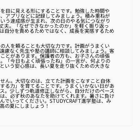
力を目に見える形にすることです。勉強した時間や
ー、アプリなどに記録してみましょう。積み重ねが
という達成感が生まれ、次の日のやる気につながり
丈夫。「なぜできなかったのか」を軽く振り返っ
は自分を責めるためではなく、成長を実感するため
りの人を頼ることも大切な力です。計画がうまくい
遠慮なく先生や塾の講師に相談してみましょう。客
ることがあります。保護者の方も、お子さんの頑張
い。「今日もよく頑張ったね」の一言が、何よりの
るという安心感は、長い夏を走り抜くための大きな
ません。大切なのは、立てた計画をこなすこと自体
する力」を育てることです。うまくいかない日があ
ス。少しずつ軌道修正しながら、自分だけのペース
は、必ず秋のあなたを助けてくれます。暑さに負け
でいってください。STUDYCRAFT進学塾は、み
高の夏にしましょう！