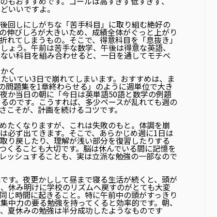
のもおすすめです。ゴールは高すぎず低すぎず、
うどいいですよ。
る
に後回しにしがちな「苦手科目」に取り組む絶好の
の伸びしろが大きいため、成績全体がぐっと上がり
折れてしまうもの。そこで、得意科目を「息抜き」
ましょう。午前は苦手な数学、午後は得意な英語、
でない科目を組み合わせると、一日を通してモチベ
細かく
、たいてい3日で崩れてしまいます。おすすめは、ま
学の問題集を1章終わらせる」のように週単位で大き
夜か当日の朝に「今日は英単語50語と数学の例題
めるのです。こうすれば、多少ペースが乱れても週の
さこそが、計画を続けるコツです。
埋めたくなりますが、これは失敗のもと。体調を崩
は必ず出てきます。そこで、あらかじめ週に1日は
を取り戻したり、理解が浅い部分を復習したりする
つくることも大切です。脳は休んでいる間に記憶を
レッシュすることも、実は立派な勉強の一部なので
です。夜更かしして昼まで寝る生活が続くと、頭が
く、休み明けに学校のリズムへ戻すのがとても大変
同じ時間に起きること。特に午前中の頭がすっきり
集中力の要る勉強を持ってくると効率的です。朝、
ば、夏休みの勉強は半分成功したようなものです