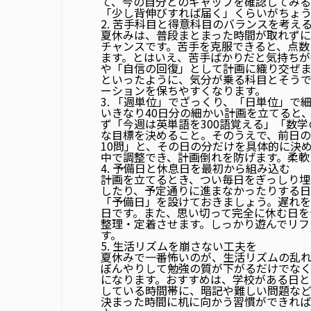
て、今の自分とのギャップを確認してみる
「少し背伸びすれば届く」くらいがちょ
2. 苦手科目と得意科目のバランスを考え
夏休みは、普段まとまった時間が取れず
チャンスです。苦手を克服できると、点数
ます。とはいえ、苦手ばかりだと気持ちが
や「自信の回復」として計画に織り交ぜ
といったように、気分が乗る科目とそう
ーションを保ちやすくなります。
3. 「週単位」でざっくり、「日単位」で
いきなり40日分の細かい計画を立てると
ず「今週は英単語を300語覚える」「数
な目標を決めること。そのうえで、前日の
10問」と、その日の分だけを具体的に決
中で調整でき、計画倒れを防げます。柔軟
4. 予備日と休息日を最初から組み込む
計画を立てるとき、つい毎日をぎっしり
したり、予定通りに進まなかったりする日
「予備日」を設けておきましょう。遅れ
日です。また、思い切って完全に休む日を
整理・定着させます。しっかり遊んでリフ
す。
5. 生活リズムを崩さない工夫を
夏休みで一番怖いのが、生活リズムの乱れ
ぼんやりして勉強の質が下がるだけでな
になります。おすすめは、学校がある日と
している時間帯に、暗記や難しい問題など
決まった時間に机に向かう習慣ができれ