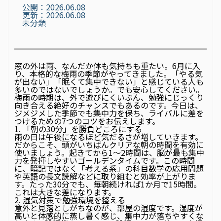
公開：2026.06.08
更新：2026.06.08
未分類
窓の外は雨、なんだか体も気持ちも重たい――。6月に入
り、本格的な梅雨の季節がやってきました。「やる気
が出ない」「眠くて集中できない」と感じている人も
多いのではないでしょうか。でも安心してください。
梅雨の時期は、外で遊びにくいぶん、勉強にじっくり
向き合える絶好のチャンスでもあるのです。今日は、
ジメジメした季節でも集中力を保ち、ライバルに差を
つけるための7つのコツをお伝えします。
1. 「朝の30分」を勝負どころにする
雨の日は午後になるほど気だるさが増していきます。
だからこそ、頭がいちばんクリアな朝の時間を有効に
使いましょう。起きてから1〜2時間は、脳が最も集中
力を発揮しやすいゴールデンタイムです。この時間
に、暗記ではなく「考える系」の科目――数学の応用問題
や英語の長文読解などに取り組むと効率が上がりま
す。たった30分でも、毎朝続ければ1か月で15時間。
これは大きな差になります。
2. 湿気対策で勉強環境を整える
意外と見落としがちなのが、部屋の湿度です。湿度が
高いと体感的に蒸し暑く感じ、集中力が落ちやすくな