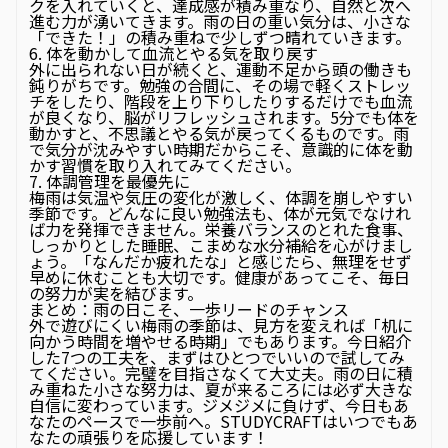
クを入れていくと、達成感が積み重なり、自然と次へ
進む力が湧いてきます。雨の日の重い気分は、小さな
「できた！」の積み重ねで少しずつ晴れていきます。
6. 体を動かして血流とやる気を取り戻す
外に出られない日が続くと、運動不足から頭の働きも
鈍りがちです。勉強の合間に、その場で軽くストレッ
チをしたり、階段を上り下りしたりするだけでも血流
が良くなり、脳がリフレッシュされます。5分でも体を
動かすと、不思議とやる気が戻ってくるものです。雨
で気分が沈みやすい時期だからこそ、意識的に体を動
かす習慣を取り入れてみてください。
7. 体調管理を最優先に
梅雨は気温や気圧の変化が激しく、体調を崩しやすい
季節です。どんなに良い勉強法も、体が元気でなけれ
ば力を発揮できません。栄養バランスのとれた食事、
しっかりとした睡眠、こまめな水分補給を心がけまし
ょう。「なんだか疲れたな」と感じたら、無理をせず
早めに休むことも大切です。健康があってこそ、毎日
の努力が実を結びます。
まとめ：雨の日こそ、一歩リードのチャンス
外で遊びにくい梅雨の季節は、見方を変えれば「机に
向かう時間を増やせる時期」でもあります。今日紹介
した7つの工夫を、まずはひとつでいいので試してみ
てください。完璧を目指さなくて大丈夫。雨の日に積
み重ねた小さな努力は、夏が来るころには必ず大きな
自信に変わっています。ジメジメに負けず、今日もあ
なたのペースで一歩前へ。STUDYCRAFTはいつでもあ
なたの頑張りを応援しています！