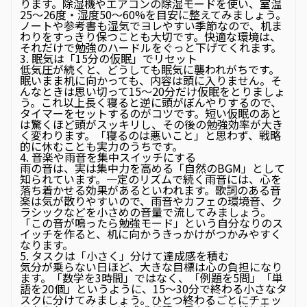
ります。除湿機やエアコンの除湿モードを使い、室温
25〜26度・湿度50〜60%を目安に整えてみましょう。
ノートや参考書も湿気でヨレやすい季節なので、机ま
わりをすっきり保つことも大切です。快適な環境は、
それだけで勉強のハードルをぐっと下げてくれます。
3. 眠気は「15分の仮眠」でリセット
低気圧が続くと、どうしても眠気に襲われがちです。
眠いまま机に向かっても、内容は頭に入りません。そ
んなときは思い切って15〜20分だけ仮眠をとりましょ
う。これ以上長く寝ると逆に頭がぼんやりするので、
タイマーをセットするのがコツです。短い仮眠のあと
は驚くほど頭がスッキリし、その後の勉強効率が大き
く変わります。「寝るのは悪いこと」と思わず、戦略
的に休むことも実力のうちです。
4. 音楽や雨音を集中スイッチにする
雨の音は、実は集中力を高める「自然のBGM」として
知られています。一定のリズムで続く雨音には、心を
落ち着かせる効果があるといわれます。歌詞のある音
楽は気が散りやすいので、雨音やカフェの環境音、ク
ラシックなどを小さめの音量で流してみましょう。
「この音が鳴ったら勉強モード」という自分なりのス
イッチを作ると、机に向かうきっかけがつかみやすく
なります。
5. タスクは「小さく」分けて達成感を積む
気分が乗らない日ほど、大きな目標は心の負担になり
ます。「数学を3時間」ではなく、「例題を5問」「単
語を20個」というように、15〜30分で終わる小さなタ
スクに分けてみましょう。ひとつ終わるごとにチェッ