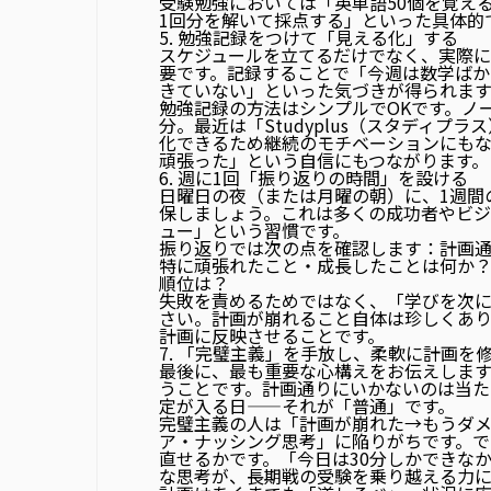
受験勉強においては「英単語50個を覚え
1回分を解いて採点する」といった具体的
5. 勉強記録をつけて「見える化」する
スケジュールを立てるだけでなく、
実際に
要です。記録することで「今週は数学ばか
きていない」といった気づきが得られます
勉強記録の方法はシンプルでOKです。ノ
分。最近は「Studyplus（スタディ
化できるため継続のモチベーションにも
頑張った」という自信にもつながります。
6. 週に1回「振り返りの時間」を設ける
日曜日の夜（または月曜の朝）に、
1週間
保しましょう。これは多くの成功者やビ
ュー」という習慣です。
振り返りでは次の点を確認します：計画
特に頑張れたこと・成長したことは何か
順位は？
失敗を責めるためではなく、
「学びを次
さい。計画が崩れること自体は珍しくあ
計画に反映させることです。
7. 「完璧主義」を手放し、柔軟に計画を
最後に、最も重要な心構えをお伝えします
うことです。計画通りにいかないのは当
定が入る日——それが「普通」です。
完璧主義の人は「計画が崩れた→もうダ
ア・ナッシング思考」に陥りがちです。
直せるかです。「今日は30分しかできな
な思考が、長期戦の受験を乗り越える力に