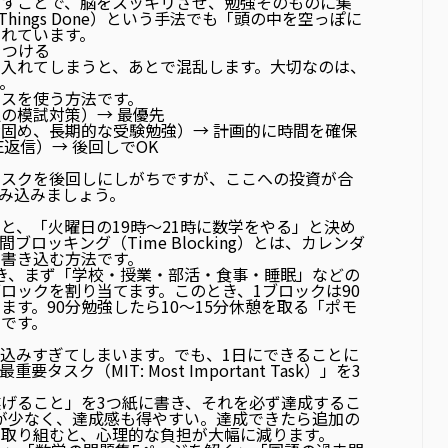
出すことで、脳をスッキリさせ、勉強そのものに集
 Things Done）という手法でも「頭の中を空っぽに
れています。
をつける
入れてしまうと、あとで混乱します。大切なのは、
。
スを使う方法です。
の模試対策）→ 最優先
固め、長期的な受験勉強）→ 計画的に時間を確保
E返信）→ 後回しでOK
タスクを後回しにしがちですが、ここへの投資が合
み込みましょう。
と、「火曜日の19時〜21時に数学をやる」と決め
間ブロッキング（Time Blocking）
とは、カレンダ
書き込む方法です。
き、まず「学校・授業・部活・食事・睡眠」などの
ロックを割り当てます。このとき、
1ブロックは90
す。90分勉強したら10〜15分休憩を取る「ポモ
です。
込みすぎてしまいます。でも、1日にできることに
重要タスク（MIT: Most Important Task）」を3
げること」を3つ紙に書き、それを必ず達成するこ
が少なく、達成感も得やすい。達成できたら追加の
取り組むと、心理的な負担が大幅に減ります。