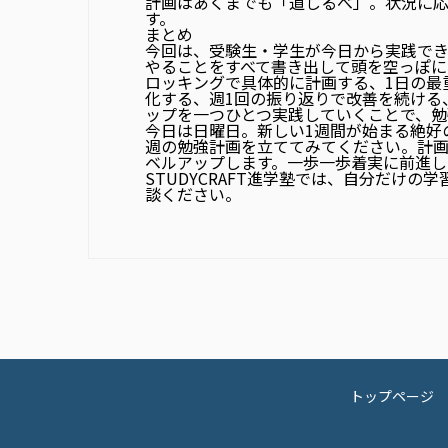
計画はあくまでも「道しるべ」。状況に
す。
まとめ
今回は、受験生・学生が今日から実践でき
やることをすべて書き出して頭を空っぽ
ロッキングで具体的に計画する、1日の最
化する、週1回の振り返りで改善を続ける
ップを一つひとつ実践していくことで、勉
今日は日曜日。新しい1週間が始まる絶好
週の勉強計画を立ててみてください。計
ベルアップします。一歩一歩着実に前進し
STUDYCRAFT進学塾
では、自分だけの学
談ください。
トップページ