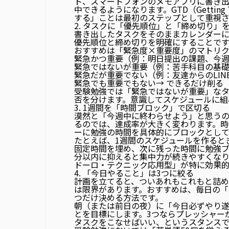
ト、スマートフォンのメモアプリに書き
中できるようになります。GTD（Getting
する」ことは最初のステップとして重視さ
2. タスクに「優先順位」と「締め切り」
書き出したタスクをそのままカレンダーに
優先順位と締め切りを明確にすること
です
おすすめは「緊急度×重要度」のマトリク
緊急かつ重要
（例：明日提出の課題、今週
緊急ではないが重要
（例：苦手科目の基礎
緊急だが重要でない
（例：友達からのLIN
緊急でも重要でもない
→ できるだけ削る
受験勉強では「緊急ではないが重要」な
否を分けます。意識してスケジュールに組
3. 1週間を「時間ブロック」で区切る
漠然と「今週中に終わらせよう」と思うの
るのでは、達成率が大きく変わります。
時
ーに勉強の時間を具体的にブロックとして
たとえば、1週間のスケジュールを作ると
固定時間を埋め、次に残った時間に勉強ブ
分以内
に抑えると集中力が続きやすくなりま
ドーロ・テクニック応用型」が特に効果的
4. 「今日やること」は3つに絞る
計画を立てると、ついあれもこれもと詰め
は限界があります。おすすめは、
毎日の「最
つだけ決める
方法です。
朝（または前日の夜）に「今日必ずやり遂
とを目標にします。3つならプレッシャー
タスクをこなせばいい、というスタンスで