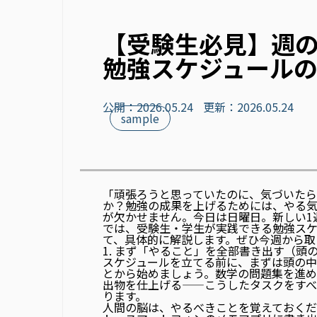
【受験生必見】週
勉強スケジュールの
公開：2026.05.24
更新：2026.05.24
sample
「頑張ろうと思っていたのに、気づいたら
か？勉強の成果を上げるためには、やる
が欠かせません。今日は日曜日。新しい1
では、受験生・学生が実践できる勉強スケ
て、具体的に解説します。ぜひ今週から取
1. まず「やること」を全部書き出す（頭
スケジュールを立てる前に、まずは
頭の中
とから始めましょう。数学の問題集を進め
出物を仕上げる——こうしたタスクをすべ
ります。
人間の脳は、やるべきことを覚えておくだ