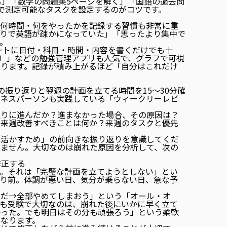
る」「数学の問題集5ページを解く」「国語の過去問
で測定可能なタスクを設定するのがコツです。
何時間・何をやったかを記録する
習慣も非常に重
りで英語が疎かになっていた」「思ったより集中で
。
ートに日付・科目・時間・内容を書くだけでも十
プラス）」などの勉強管理アプリも人気で、グラフで可視
なります。記録が積み上がるほど「自分はこれだけ
の振り返りと翌週の計画を立てる時間
を15〜30分確
ジネスパーソンも実践している「ウィークリーレビ
通りに進んだか？進まなかった場合、その原因は？
？来週改善すべきことは何か？来週のタスクと優先
に活かすため」の前向きな振り返り
を意識してくだ
りません。大切なのは崩れた原因を分析して、次の
修正する
。それは
「完璧な計画を立てようとしない」
とい
たり前。体調が悪い日、気分が乗らない日、急な予
メだ→全部やめてしまおう」という「オール・オ
でも受験で大切なのは、崩れた後にいかに早く立て
かった。でも明日はその分も頑張ろう」という柔軟
なります。