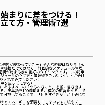
の始まりに差をつける！
立て方・管理術7選
1週間が終わっていた…」そんな経験はありません
気や根性だけではなく、
計画的なスケジュール管理
週間が始まる前の絶好のタイミングです。この記事
ジュールの立て方と管理術を7つのポイントに分け
り入れてみてください！
の中を空っぽにする）
にあるすべての「やるべきこと」を紙に書き出す
こ
る、英単語を100個覚える、模試の復習をする、提
て可視化することで、「何をすべきか」が明確にな
けでエネルギーを消費してしまいます。紙やノー