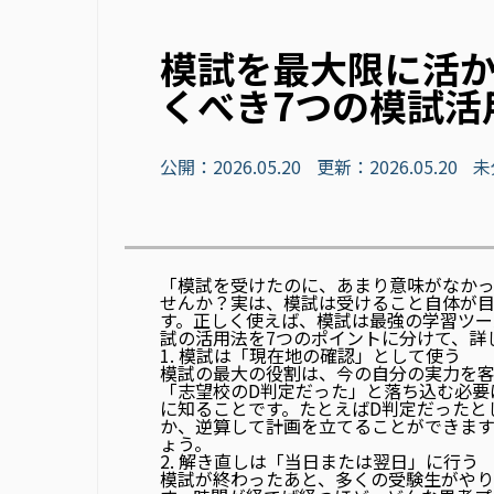
模試を最大限に活
くべき7つの模試活
公開：2026.05.20
更新：2026.05.20
未
「模試を受けたのに、あまり意味がなか
せんか？実は、模試は受けること自体が
す。正しく使えば、模試は最強の学習ツー
試の活用法を7つのポイントに分けて、詳
1. 模試は「現在地の確認」として使う
模試の最大の役割は、今の自分の実力を
「志望校のD判定だった」と落ち込む必要
に知ること
です。たとえばD判定だったと
か、逆算して計画を立てることができま
ょう。
2. 解き直しは「当日または翌日」に行う
模試が終わったあと、多くの受験生がや