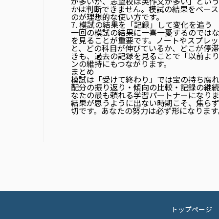
が多いが、志望校は英作文が多い」とい
かは判断できません。
模試の結果をベース
のが理想的な使い方です。
7. 模試の結果を「記録」して変化を追う
一回の模試の結果に一喜一憂するのでは
を見ること
が重要です。ノートやスプレ
と、どの科目が伸びているか、どこが停滞
きも、過去の記録を見ることで「以前よ
ンの維持にもつながります。
まとめ
模試は「受けて終わり」では宝の持ち腐
配分の振り返り・傾向の比較・記録の継
なたの最も頼れる学習パートナーになりま
結果が思うように出ない時期こそ、焦ら
切です。
あなたの努力は必ず形になります
トップページ