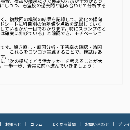
う場合、模試の結果だけで英語の対策が十分かどう
にしつつ、志望校の過去問と組み合わせて分析する
なく、
複数回の模試の結果を記録して、変化の傾向
ッドシートに科目別の偏差値や点数を記録していく
しているかが一目でわかります。特にスランプのと
りは確実に伸びている」と確認でき、モチベーショ
れです。解き直し・原因分析・正答率の確認・時間
続——これらをコツコツ実践することで、模試はあ
す。
ずに「次の模試でどう活かすか」を考えることが大
。一歩一歩、着実に前へ進んでいきましょう！
お知らせ
コラム
よくある質問
お問い合わせ
プラ