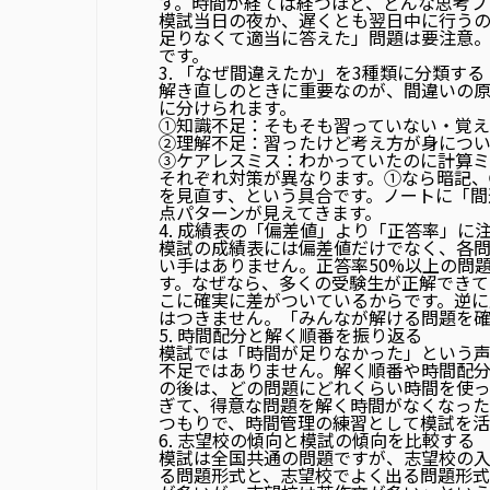
す。時間が経てば経つほど、どんな思考プ
模試当日の夜か、遅くとも翌日中
に行う
足りなくて適当に答えた」問題は要注意
です。
3. 「なぜ間違えたか」を3種類に分類する
解き直しのときに重要なのが、間違いの原
に分けられます。
①知識不足
：そもそも習っていない・覚え
②理解不足
：習ったけど考え方が身につ
③ケアレスミス
：わかっていたのに計算
それぞれ対策が異なります。①なら暗記、
を見直す、という具合です。ノートに「間
点パターンが見えてきます。
4. 成績表の「偏差値」より「正答率」に
模試の成績表には偏差値だけでなく、各問
い手はありません。
正答率50%以上の問
す。なぜなら、多くの受験生が正解でき
こに確実に差がついているからです。逆に
はつきません。「みんなが解ける問題を
5. 時間配分と解く順番を振り返る
模試では「時間が足りなかった」という
不足ではありません。
解く順番や時間配
の後は、どの問題にどれくらい時間を使
ぎて、得意な問題を解く時間がなくなった
つもりで、時間管理の練習として模試を活
6. 志望校の傾向と模試の傾向を比較する
模試は全国共通の問題ですが、志望校の
る問題形式と、志望校でよく出る問題形式