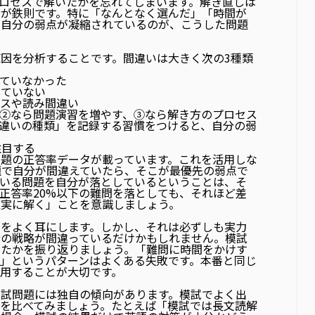
ロセスで解いたかを忘れてしまいます。
解き直しは
のが鉄則です。特に「なんとなく選んだ」「時間が
。自分の弱点が凝縮されているのが、こうした問題
因を分析することです。間違いは大きく次の3種類
ていなかった
いていない
ミスや読み間違い
②なら問題演習を増やす、③なら解き方のプロセス
違いの種類」を記録する習慣をつけると、自分の弱
注目する
題の正答率データが載っています。これを活用しな
題で自分が間違えていたら、そこが最優先の弱点
で
ている問題を自分が落としているということは、そ
正答率20%以下の難問を落としても、それほど差
確実に解く」ことを意識しましょう。
声をよく耳にします。しかし、それは必ずしも実力
分の戦略が間違っている
だけかもしれません。模試
ったかを振り返りましょう。「難問に時間をかけす
」というパターンはよくある失敗です。本番と同じ
用することが大切です。
入試問題には独自の傾向があります。模試でよく出
を比べてみましょう。たとえば「模試では長文読解