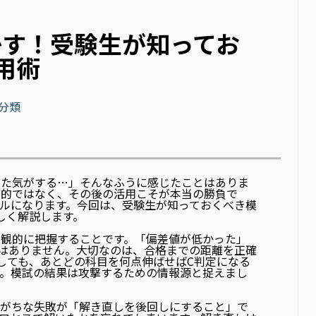
かす！受験生が知ってお
用術
分類
った気がする…」そんなふうに感じたことはありま
目的ではなく、
その後の活用こそが本当の勝負
で
ルになります。今回は、受験生が知っておくべき模
しく解説します。
客観的に把握することです。「偏差値が低かった」
はありません。大切なのは、
合格までの距離を正確
しても、あとどの科目を何点伸ばせばC判定になる
す。模試の結果は攻撃するための情報源と捉えまし
りがちな失敗が「解き直しを後回しにすること」で